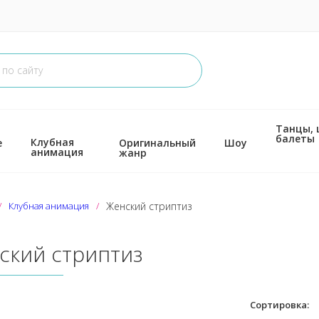
Танцы,
балеты
Клубная
е
Оригинальный
Шоу
анимация
жанр
Клубная анимация
Женский стриптиз
ский стриптиз
Сортировка: