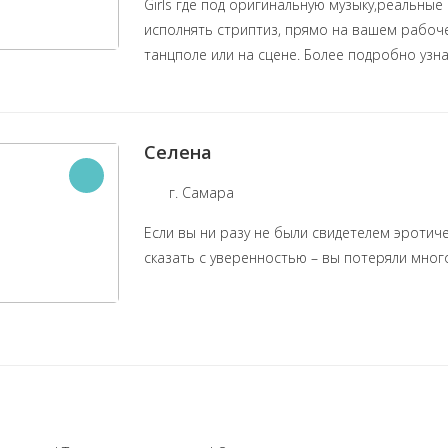
Girls где под оригинальную музыку,реальные
исполнять стриптиз, прямо на вашем рабоче
танцполе или на сцене. Более подробно узн
Селена
г. Самара
Если вы ни разу не были свидетелем эротич
сказать с уверенностью – вы потеряли мног