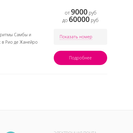
9000
от
руб
60000
до
руб
 ритмы Самбы и
Показать номер
х в Рио де Жанейро
Подробнее