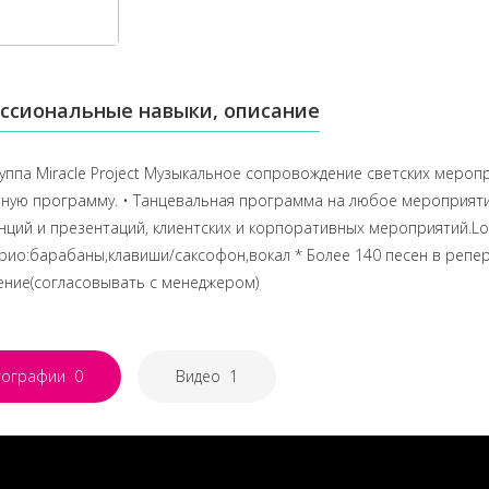
ссиональные навыки, описание
уппа Miracle Project Музыкальное сопровождение светских меро
ную программу. • Танцевальная программа на любое мероприятие
ций и презентаций, клиентских и корпоративных мероприятий.Lou
рио:барабаны,клавиши/саксофон,вокал * Более 140 песен в репе
ение(согласовывать с менеджером)
тографии
0
Видео
1