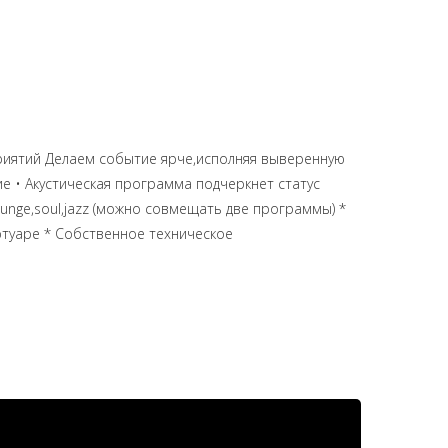
приятий Делаем событие ярче,исполняя выверенную
 • Акустическая программа подчеркнет статус
nge,soul,jazz (можно совмещать две программы) *
ртуаре * Собственное техническое