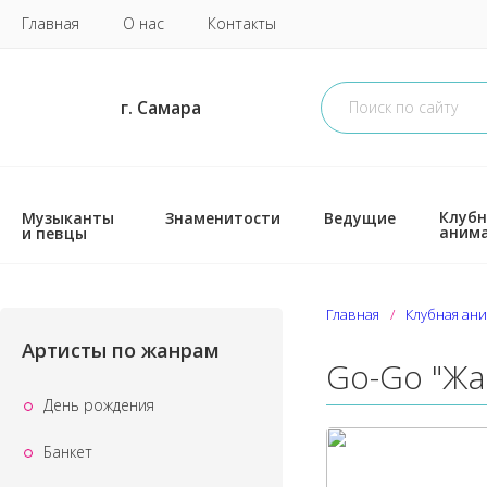
Главная
О нас
Контакты
г. Самара
Клубн
Музыканты
Знаменитости
Ведущие
аним
и певцы
Главная
Клубная ан
Артисты по жанрам
Go-Go "Жа
День рождения
Банкет