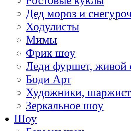
Ростовые куклы
Дед мороз и снегуро
Ходулисты
Мимы
Фрик шоу
Леди фуршет, живой 
Боди Арт
Художники, шаржис
Зеркальное шоу
Шоу