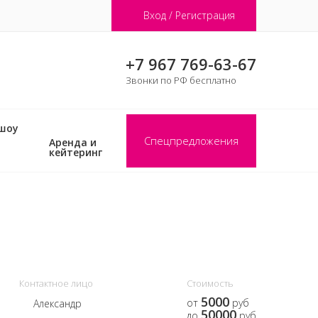
Вход / Регистрация
+7 967 769-63-67
Звонки по РФ бесплатно
 шоу
Спецпредложения
Аренда и
кейтеринг
Контактное лицо
Стоимость
5000
от
руб
Александр
50000
до
руб