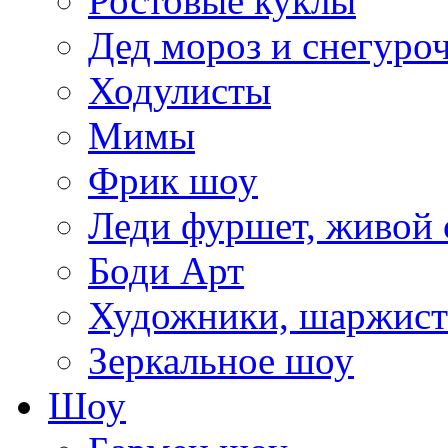
Ростовые куклы
Дед мороз и снегуро
Ходулисты
Мимы
Фрик шоу
Леди фуршет, живой 
Боди Арт
Художники, шаржис
Зеркальное шоу
Шоу