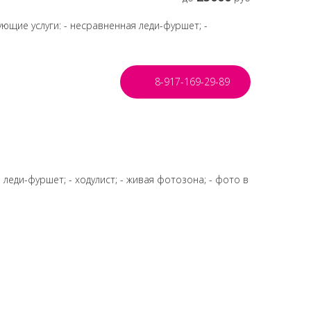
ющие услуги: - несравненная леди-фуршет; -
8-917-169-29-89
леди-фуршет; - ходулист; - живая фотозона; - фото в