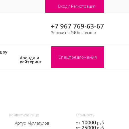
Вход / Регистрация
+7 967 769-63-67
Звонки по РФ бесплатно
 шоу
Спецпредложения
Аренда и
кейтеринг
Контактное лицо
Стоимость
10000
от
руб
Артур Муллагулов
25000
до
руб