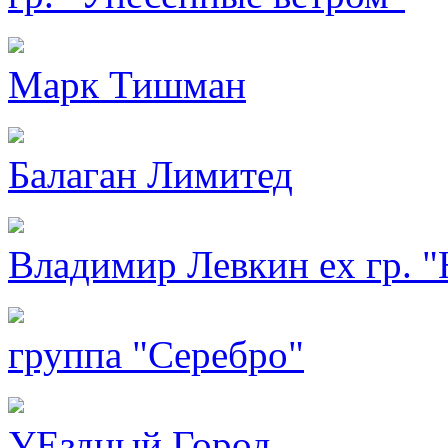
Марк Тишман
Балаган Лимитед
Владимир Левкин ex гр. "
группа "Серебро"
УЕздный Город