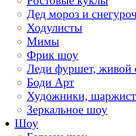
Ростовые куклы
Дед мороз и снегуро
Ходулисты
Мимы
Фрик шоу
Леди фуршет, живой 
Боди Арт
Художники, шаржис
Зеркальное шоу
Шоу