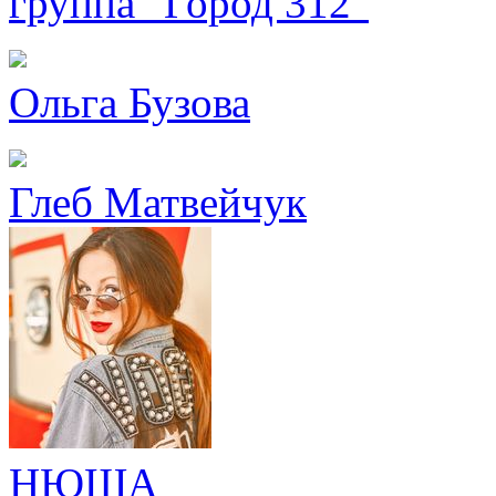
группа "Город 312"
Ольга Бузова
Глеб Матвейчук
НЮША