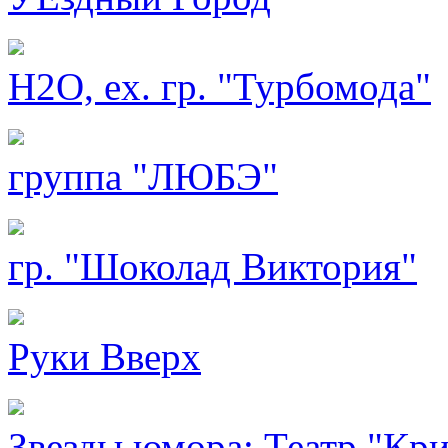
H2O, ex. гр. "Турбомода"
группа "ЛЮБЭ"
гр. "Шоколад Виктория"
Руки Вверх
Звезды юмора: Театр "Кри