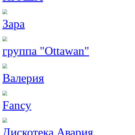
Зара
группа "Ottawan"
Валерия
Fancy
Дискотека Авария